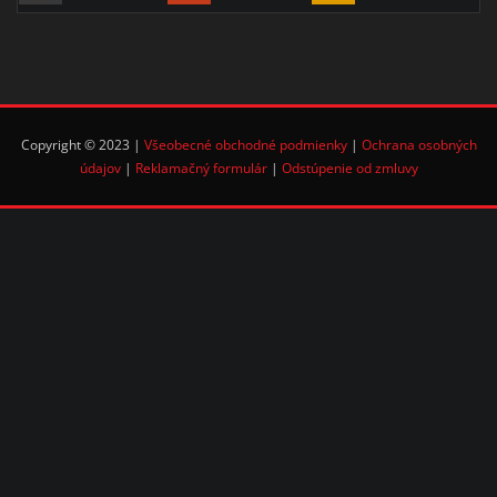
Copyright © 2023 |
Všeobecné obchodné podmienky
|
Ochrana osobných
údajov
|
Reklamačný formulár
|
Odstúpenie od zmluvy