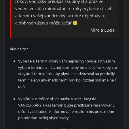
rokov, vodičský preukaz skupiny B a prax vo
vedení vozidla minimálne tri roky, vyberte si cieľ
a termín vašej vandrovky, urobte objednávku
a dobrodružstvo môže začať
.
Miro a Lucia
Ako na to?
Vyberte si termín, ktorý vám najviac vyhovuje. Pri vašom
výbere termínu v hlavnej sezóne by bolo ideálne, keby ste
si vybrali termín tak, aby plynule nadväzoval na predošlý
termín alebo aby medzi termínmi bol rozdiel maximálne 1
deň.
Vyplňte a odošlite objednávku v sekcii NÁJOM
VANDERKÁRY a váš termín bude predbežne rezervovaný,
o čom vás budeme informovať e-mailom bezprostredne
po odoslaní vašej objednávky.