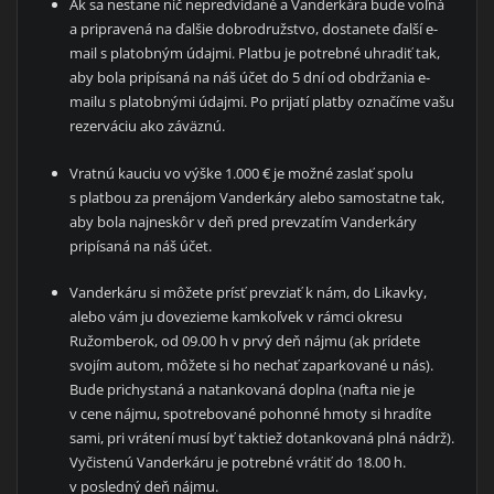
Ak sa nestane nič nepredvídané a Vanderkára bude voľná
a pripravená na ďalšie dobrodružstvo, dostanete ďalší e-
mail s platobným údajmi. Platbu je potrebné uhradiť tak,
aby bola pripísaná na náš účet do 5 dní od obdržania e-
mailu s platobnými údajmi. Po prijatí platby označíme vašu
rezerváciu ako záväznú.
Vratnú kauciu vo výške 1.000 € je možné zaslať spolu
s platbou za prenájom Vanderkáry alebo samostatne tak,
aby bola najneskôr v deň pred prevzatím Vanderkáry
pripísaná na náš účet.
Vanderkáru si môžete prísť prevziať k nám, do Likavky,
alebo vám ju dovezieme kamkoľvek v rámci okresu
Ružomberok, od 09.00 h v prvý deň nájmu (ak prídete
svojím autom, môžete si ho nechať zaparkované u nás).
Bude prichystaná a natankovaná doplna (nafta nie je
v cene nájmu, spotrebované pohonné hmoty si hradíte
sami, pri vrátení musí byť taktiež dotankovaná plná nádrž).
Vyčistenú Vanderkáru je potrebné vrátiť do 18.00 h.
v posledný deň nájmu.