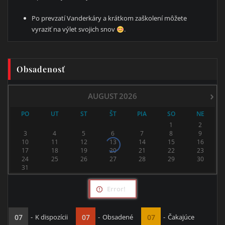
Po prevzatí Vanderkáry a krátkom zaškolení môžete
vyraziť na výlet svojich snov
.
Obsadenosť
›
AUGUST
2026
PO
UT
ST
ŠT
PIA
SO
NE
1
2
3
4
5
6
7
8
9
10
11
12
13
14
15
16
17
18
19
20
21
22
23
24
25
26
27
28
29
30
31
Error!
07
-
K dispozícii
07
-
Obsadené
07
-
Čakajúce